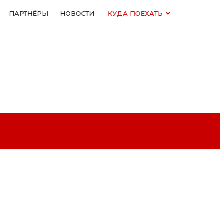
ПАРТНЁРЫ
НОВОСТИ
КУДА ПОЕХАТЬ
 (29) 215-68-13
(0212) 62-15-15
 (29) 602-92-07
(0212) 62-65-55